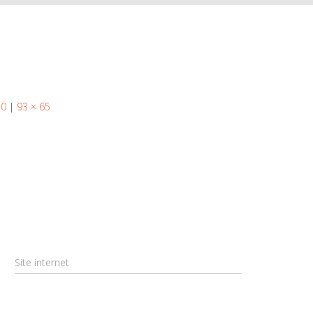
50
|
93 × 65
Site internet